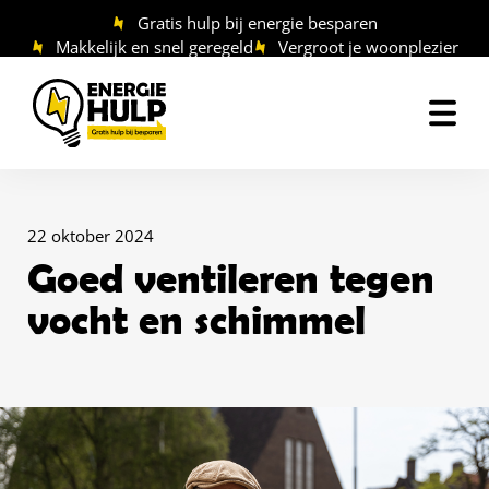
Ga
Gratis hulp bij energie besparen
naar
Makkelijk en snel geregeld
Vergroot je woonplezier
de
inhoud
22 oktober 2024
Goed ventileren tegen
vocht en schimmel