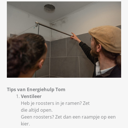
Tips van Energiehulp Tom
Ventileer
Heb je roosters in je ramen? Zet
die altijd open.
Geen roosters? Zet dan een raampje op een
kier.