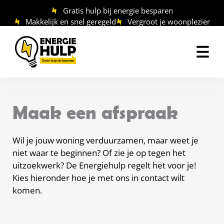
Ga
Gratis hulp bij energie besparen
naar
Makkelijk en snel geregeld
Vergroot je woonplezier
de
inhoud
Maak een afspraak
Wil je jouw woning verduurzamen, maar weet je
niet waar te beginnen? Of zie je op tegen het
uitzoekwerk? De Energiehulp regelt het voor je!
Kies hieronder hoe je met ons in contact wilt
komen.