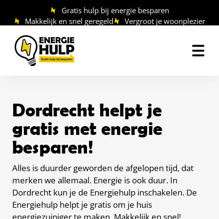
Ga
Gratis hulp bij energie besparen
naar
Makkelijk en snel geregeld
Vergroot je woonplezier
de
inhoud
Dordrecht helpt je
gratis met energie
besparen!
Alles is duurder geworden de afgelopen tijd, dat
merken we allemaal. Energie is ook duur. In
Dordrecht kun je de Energiehulp inschakelen. De
Energiehulp helpt je gratis om je huis
energiezuiniger te maken. Makkelijk en snel!