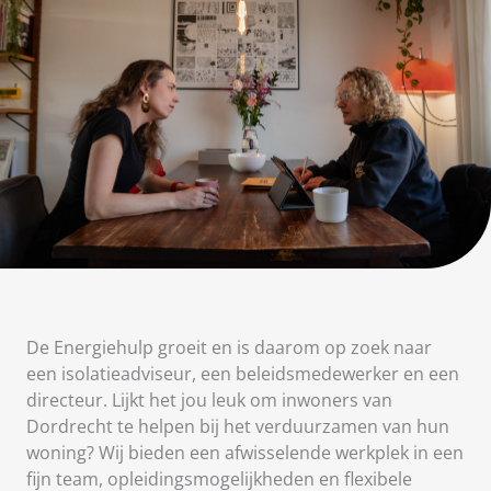
De Energiehulp groeit en is daarom op zoek naar
een isolatieadviseur, een beleidsmedewerker en een
directeur. Lijkt het jou leuk om inwoners van
Dordrecht te helpen bij het verduurzamen van hun
woning? Wij bieden een afwisselende werkplek in een
fijn team, opleidingsmogelijkheden en flexibele