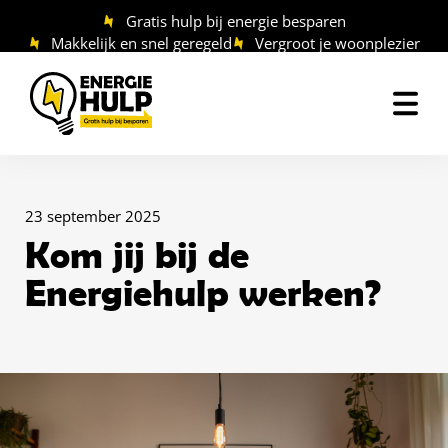
Ga
Gratis hulp bij energie besparen
naar
Makkelijk en snel geregeld
Vergroot je woonplezier
de
inhoud
23 september 2025
Kom jij bij de
Energiehulp werken?